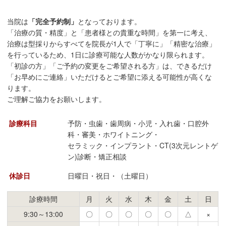
当院は
「完全予約制」
となっております。
「治療の質・精度」と「患者様との貴重な時間」を第一に考え、
治療は型採りからすべてを院長が1人で「丁寧に」「精密な治療」
を行っているため、1日に診療可能な人数がかなり限られます。
「初診の方」「ご予約の変更をご希望される方」は、できるだけ
「お早めにご連絡」いただけるとご希望に添える可能性が高くな
ります。
ご理解ご協力をお願いします。
診療科目
予防・虫歯・歯周病・小児・入れ歯・口腔外
科・審美・ホワイトニング・
セラミック・インプラント・CT(3次元レントゲ
ン)診断・矯正相談
休診日
日曜日・祝日・（土曜日）
診療時間
月
火
水
木
金
土
日
9:30～13:00
〇
〇
〇
〇
〇
△
×