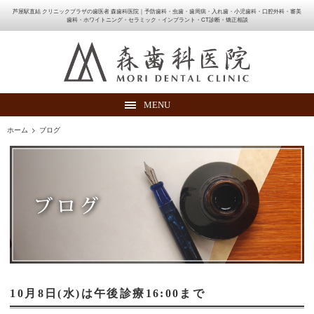
芦屋駅直結 クリニックプラザの歯医者 森歯科医院｜予防歯科・虫歯・歯周病・入れ歯・小児歯科・口腔外科・審美
歯科・ホワイトニング・セラミック・インプラント・CT診断・矯正相談
MENU
ホーム
>
ブログ
10月8日(水)は午後診療16:00まで