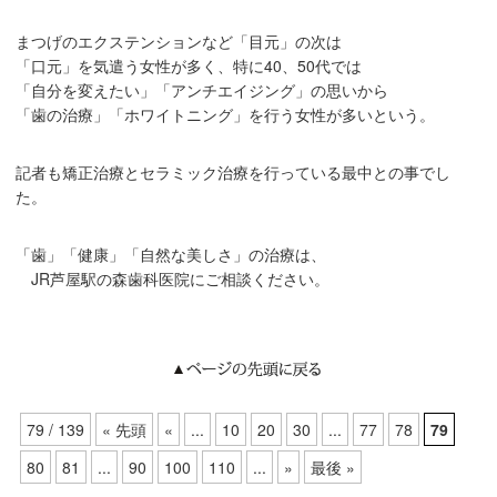
まつげのエクステンションなど「目元」の次は
「口元」を気遣う女性が多く、特に40、50代では
「自分を変えたい」「アンチエイジング」の思いから
「歯の治療」「ホワイトニング」を行う女性が多いという。
記者も矯正治療とセラミック治療を行っている最中との事でし
た。
「歯」「健康」「自然な美しさ」の治療は、
JR芦屋駅の森歯科医院にご相談ください。
79 / 139
« 先頭
«
...
10
20
30
...
77
78
79
80
81
...
90
100
110
...
»
最後 »